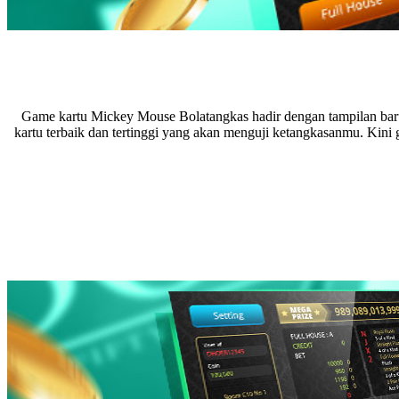
Game kartu Mickey Mouse Bolatangkas hadir dengan tampilan baru
kartu terbaik dan tertinggi yang akan menguji ketangkasanmu. Kin