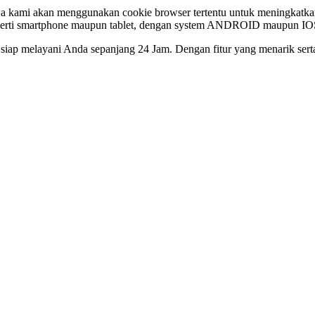
wa kami akan menggunakan cookie browser tertentu untuk meningkatk
eperti smartphone maupun tablet, dengan system ANDROID maupun IO
 siap melayani Anda sepanjang 24 Jam. Dengan fitur yang menarik ser