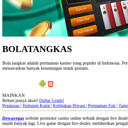
BOLATANGKAS
Bola tangkas adalah permainan kasino yang populer di Indonesia. P
menawarkan banyak keuntungan untuk pemain.
MAINKAN
Belum punya akun!
Daftar Gratis!
Peraturan
|
Hubungi Kami
|
Kebijakan Privasi
|
Permainan Fair
|
Tang
Dewavegas
website promotor casino online terbaik dengan live deal
masih banyak lagi. Live game dengan live dealer, memberikan penga