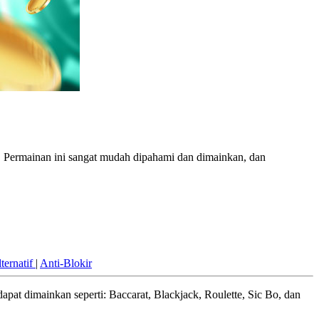
. Permainan ini sangat mudah dipahami dan dimainkan, dan
ternatif
|
Anti-Blokir
apat dimainkan seperti: Baccarat, Blackjack, Roulette, Sic Bo, dan