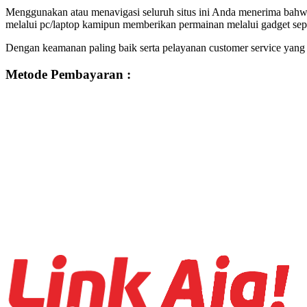
Menggunakan atau menavigasi seluruh situs ini Anda menerima bah
melalui pc/laptop kamipun memberikan permainan melalui gadget s
Dengan keamanan paling baik serta pelayanan customer service yang
Metode Pembayaran :