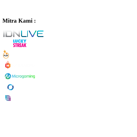
Mitra Kami :