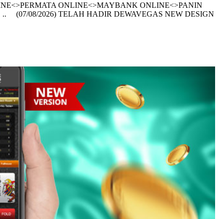
LINE<>PERMATA ONLINE<>MAYBANK ONLINE<>PANIN
E ..
(07/08/2026)
TELAH HADIR DEWAVEGAS NEW DESIGN